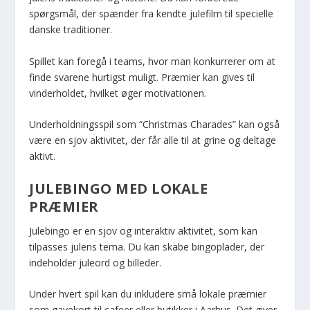
spørgsmål, der spænder fra kendte julefilm til specielle
danske traditioner.
Spillet kan foregå i teams, hvor man konkurrerer om at
finde svarene hurtigst muligt. Præmier kan gives til
vinderholdet, hvilket øger motivationen.
Underholdningsspil som “Christmas Charades” kan også
være en sjov aktivitet, der får alle til at grine og deltage
aktivt.
JULEBINGO MED LOKALE
PRÆMIER
Julebingo er en sjov og interaktiv aktivitet, som kan
tilpasses julens tema. Du kan skabe bingoplader, der
indeholder juleord og billeder.
Under hvert spil kan du inkludere små lokale præmier
som gavekort til cafeer eller butikker i Aarhus. Det giver