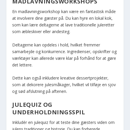
MADLAVNINGSWORKSHOPS
En madlavningsworkshop kan være en fantastisk måde
at involvere dine gæster på. Du kan hyre en lokal kok,
som kan lære deltagerne at lave traditionelle juleretter
som æbleskiver eller andesteg.
Deltagerne kan opdeles i hold, hvilket fremmer
samarbejde og konkurrence. Ingredienser, opskrifter og
værktøjer kan allerede være klar på forhånd for at gøre
det lettere.
Dette kan også inkludere kreative dessertprojekter,
som at dekorere julesmåkager, hvilket vil tilføje en sjov
og sød afslutning på aftenen.
JULEQUIZ OG
UNDERHOLDNINGSSPIL
Inkludér en julequiz for at teste dine gæsters viden om
julens traditioner og historie. Du kan forberede