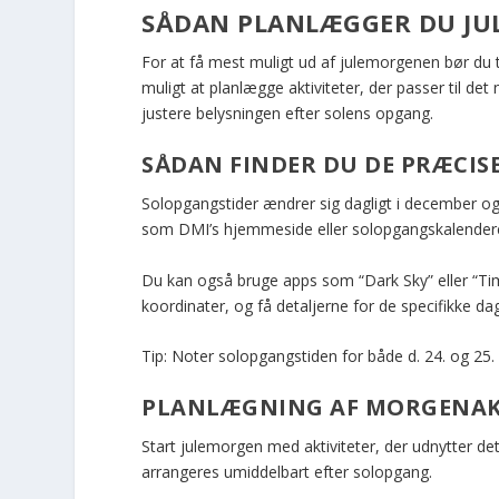
SÅDAN PLANLÆGGER DU JU
For at få mest muligt ud af julemorgenen bør du 
muligt at planlægge aktiviteter, der passer til de
justere belysningen efter solens opgang.
SÅDAN FINDER DU DE PRÆCIS
Solopgangstider ændrer sig dagligt i december og v
som DMI’s hjemmeside eller solopgangskalendere 
Du kan også bruge apps som “Dark Sky” eller “Time 
koordinater, og få detaljerne for de specifikke da
Tip: Noter solopgangstiden for både d. 24. og 25.
PLANLÆGNING AF MORGENAK
Start julemorgen med aktiviteter, der udnytter det
arrangeres umiddelbart efter solopgang.