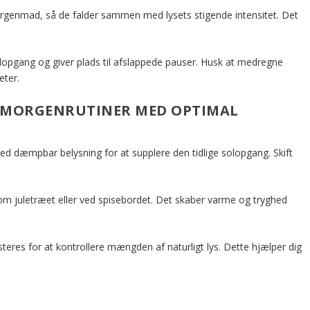
rgenmad, så de falder sammen med lysets stigende intensitet. Det
olopgang og giver plads til afslappede pauser. Husk at medregne
eter.
GE MORGENRUTINER MED OPTIMAL
med dæmpbar belysning for at supplere den tidlige solopgang. Skift
 om juletræet eller ved spisebordet. Det skaber varme og tryghed
steres for at kontrollere mængden af naturligt lys. Dette hjælper dig