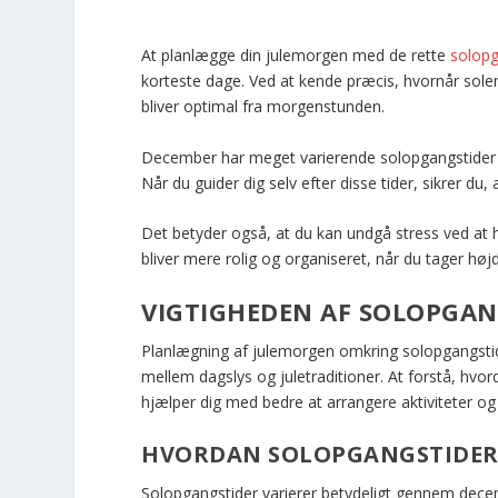
At planlægge din julemorgen med de rette
solopg
korteste dage. Ved at kende præcis, hvornår solen
bliver optimal fra morgenstunden.
December har meget varierende solopgangstider a
Når du guider dig selv efter disse tider, sikrer du,
Det betyder også, at du kan undgå stress ved at ha
bliver mere rolig og organiseret, når du tager høj
VIGTIGHEDEN AF SOLOPGAN
Planlægning af julemorgen omkring solopgangstide
mellem dagslys og juletraditioner. At forstå, h
hjælper dig med bedre at arrangere aktiviteter o
HVORDAN SOLOPGANGSTIDER
Solopgangstider varierer betydeligt gennem dec