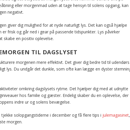
veåbning eller morgenmad uden at tage hensyn til solens opgang, kan
gen negativt.
ngen giver dig mulighed for at nyde naturligt lys. Det kan også hjælpe
en er frisk og går ned i gear på passende tidspunkter. Lys påvirker
t skabe en positiv oplevelse.
LEMORGEN TIL DAGSLYSET
ukturere morgenen mere effektivt. Det giver dig bedre tid til udendørs
urligt lys. Du undgår det dunkle, som ofte kan lægge en dyster stemnin
ktiviteter omkring dagslysets rytme. Det hjælper dig med at udnytte
niveauer hos familie og gæster. Endelig skaber du en oplevelse, der
kroppens indre ur og solens bevægelse.
u tjekke solopgangstiderne i december og få flere tips i
julemagasinet
edste morgen.