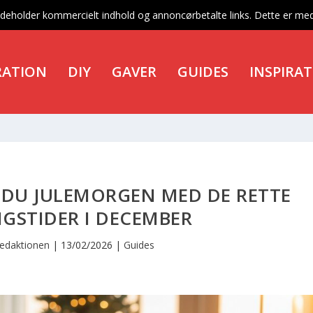
indeholder kommercielt indhold og annoncørbetalte links. Dette er med 
RATION
DIY
GAVER
GUIDES
INSPIRA
DU JULEMORGEN MED DE RETTE
GSTIDER I DECEMBER
edaktionen
|
13/02/2026
|
Guides