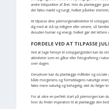
andre tidspunkter af året. Hvis du planlægger ga
det føles mørkt og tungt, hvilket påvirker stemnin
At tilpasse dine julemorgenaktiviteter til solopga
dig med at stå op tidligere eller senere, så famili
desuden humør og energi, hvilket gør det lettere a
FORDELE VED AT TILPASSE JU
Ved at tage hensyn til solopgangstiden kan du str
aktiviteter som en gåtur eller fotografering i nat
over dagen.
Derudover kan du planlægge måltider og sociale a
både morgenens og formiddagens naturlige energi
føles mere naturlig og behagelig, idet du følger 
For at sikre en perfekt start på julemorgen kan d
hvor du finder inspiration til at planlægge den b