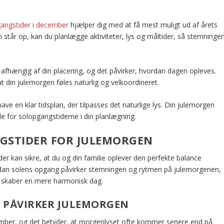
angstider i december
hjælper dig med at få mest muligt ud af årets
 står op, kan du planlægge aktiviteter, lys og måltider, så stemninge
fhængig af din placering, og det påvirker, hvordan dagen opleves.
 at din julemorgen føles naturlig og velkoordineret.
ve en klar tidsplan, der tilpasses det naturlige lys. Din julemorgen
de for solopgangstiderne i din planlægning.
GSTIDER FOR JULEMORGEN
r kan sikre, at du og din familie oplever den perfekte balance
vordan solens opgang påvirker stemningen og rytmen på julemorgenen,
g skaber en mere harmonisk dag.
 PÅVIRKER JULEMORGEN
ember, og det betyder, at morgenlyset ofte kommer senere end på