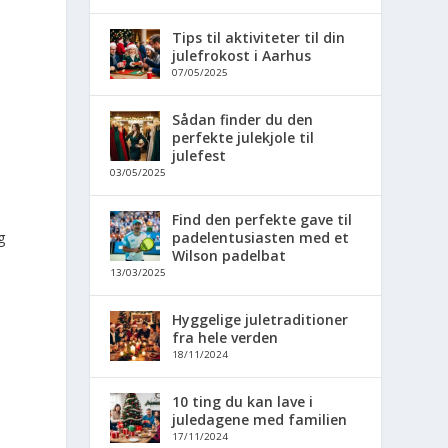
Tips til aktiviteter til din
julefrokost i Aarhus
07/05/2025
Sådan finder du den
perfekte julekjole til
julefest
03/05/2025
Find den perfekte gave til
g
padelentusiasten med et
Wilson padelbat
13/03/2025
Hyggelige juletraditioner
fra hele verden
18/11/2024
,
10 ting du kan lave i
juledagene med familien
17/11/2024