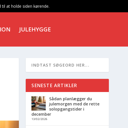
til at holde siden kørende.
TION
JULEHYGGE
SENESTE ARTIKLER
Sådan planlægger du
julemorgen med de rette
solopgangstider i
december
13/02/2026